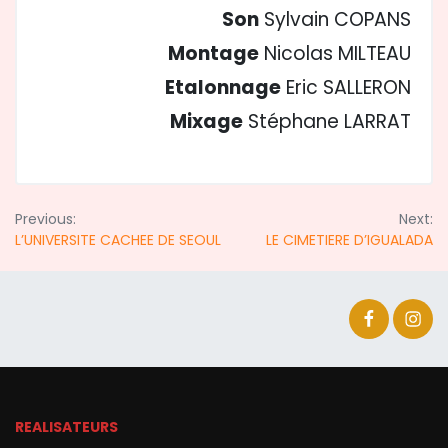
Son
Sylvain COPANS
Montage
Nicolas MILTEAU
Etalonnage
Eric SALLERON
Mixage
Stéphane LARRAT
Navigation
Previous:
Next:
L’UNIVERSITE CACHEE DE SEOUL
LE CIMETIERE D’IGUALADA
de
l’article
Facebook
Inst
REALISATEURS